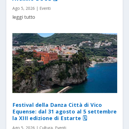
Ago 5, 2026
|
Eventi
leggi tutto
Festival della Danza Città di Vico
Equense: dal 31 agosto al 5 settembre
la XIII edizione di Estarte 🗓
Ago 5, 2026
|
Cultura
,
Eventi