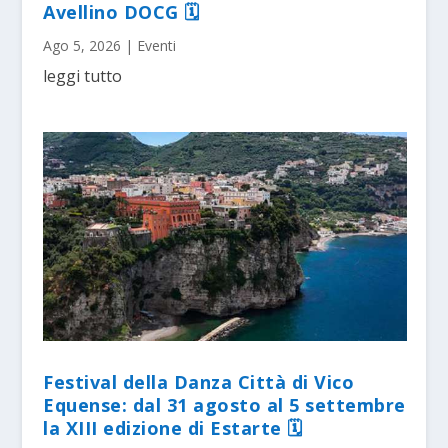
Avellino DOCG 🗓
Ago 5, 2026
|
Eventi
leggi tutto
Festival della Danza Città di Vico
Equense: dal 31 agosto al 5 settembre
la XIII edizione di Estarte 🗓