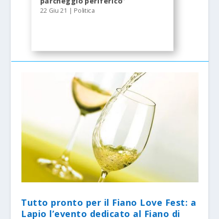
parcheggio periferico”
22 Giu 21
|
Politica
Tutto pronto per il Fiano Love Fest: a
Lapio l’evento dedicato al Fiano di