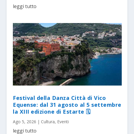
leggi tutto
Festival della Danza Città di Vico
Equense: dal 31 agosto al 5 settembre
la XIII edizione di Estarte 🗓
Ago 5, 2026
|
Cultura
,
Eventi
leggi tutto