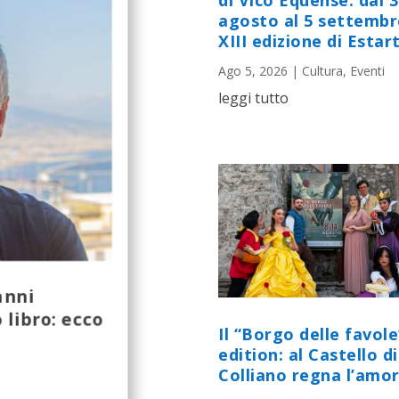
di Vico Equense: dal 
agosto al 5 settembr
XIII edizione di Estart
Ago 5, 2026
|
Cultura
,
Eventi
leggi tutto
anni
 libro: ecco
Il “Borgo delle favole
edition: al Castello di
Colliano regna l’amor