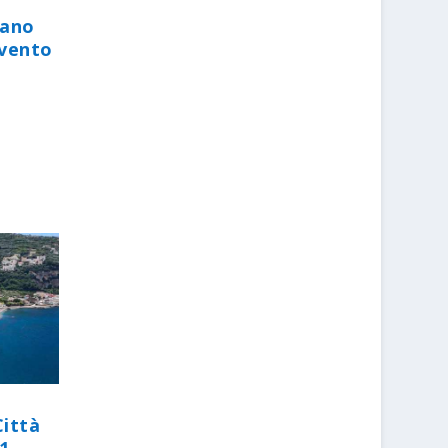
iano
evento
Città