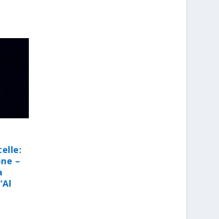
elle:
one –
a
“Al