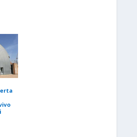
perta
vivo
i