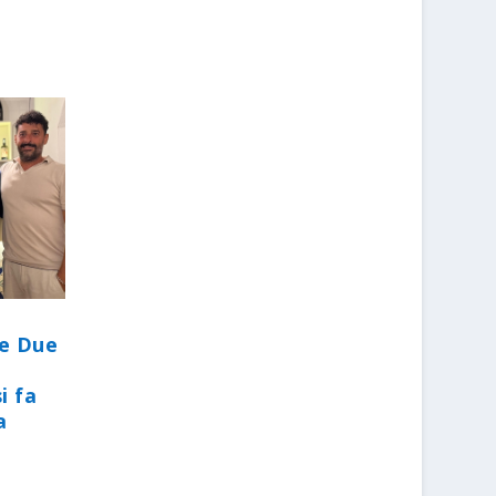
le Due
i fa
a