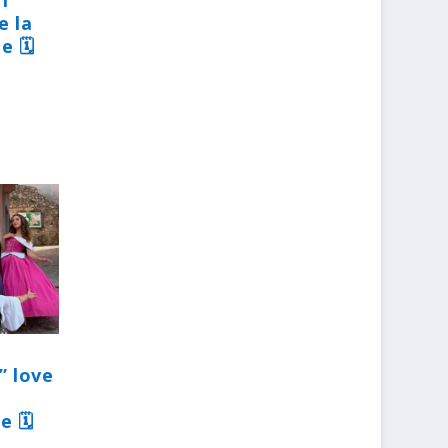
31
e la
e 🗓
” love
e 🗓