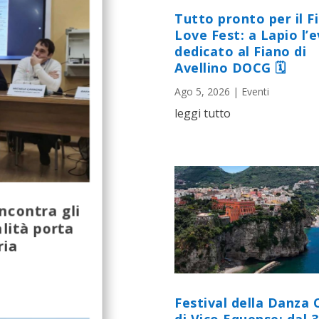
Tutto pronto per il F
Love Fest: a Lapio l’
dedicato al Fiano di
Avellino DOCG 🗓
Ago 5, 2026
|
Eventi
leggi tutto
ncontra gli
lità porta
ria
Festival della Danza 