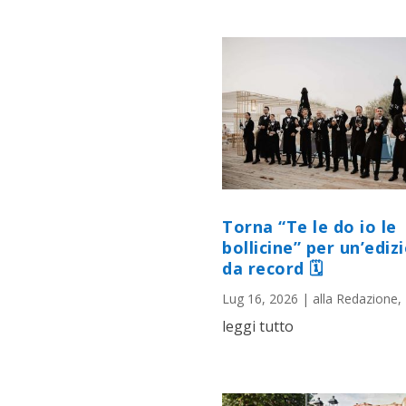
Torna “Te le do io le
bollicine” per un’ediz
da record 🗓
Lug 16, 2026
|
alla Redazione
,
leggi tutto