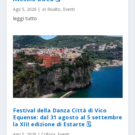
Ago 5, 2026
|
-in Risalto
,
Eventi
leggi tutto
Festival della Danza Città di Vico
Equense: dal 31 agosto al 5 settembre
la XIII edizione di Estarte 🗓
Ago 5, 2026
|
Cultura
,
Eventi