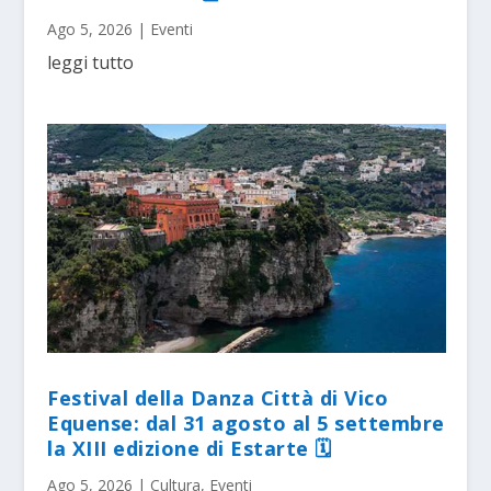
Ago 5, 2026
|
Eventi
leggi tutto
Festival della Danza Città di Vico
Equense: dal 31 agosto al 5 settembre
la XIII edizione di Estarte 🗓
Ago 5, 2026
|
Cultura
,
Eventi