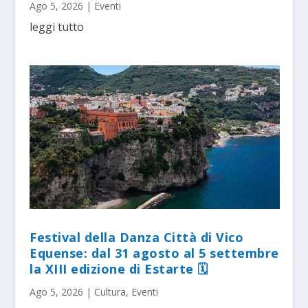
Ago 5, 2026
|
Eventi
leggi tutto
Festival della Danza Città di Vico
Equense: dal 31 agosto al 5 settembre
la XIII edizione di Estarte 🗓
Ago 5, 2026
|
Cultura
,
Eventi