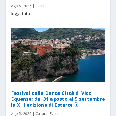
Ago 5, 2026
|
Eventi
leggi tutto
Festival della Danza Città di Vico
Equense: dal 31 agosto al 5 settembre
la XIII edizione di Estarte 🗓
Ago 5, 2026
|
Cultura
,
Eventi