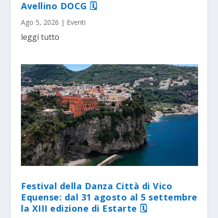
Avellino DOCG 🗓
Ago 5, 2026
|
Eventi
leggi tutto
Festival della Danza Città di Vico
Equense: dal 31 agosto al 5 settembre
la XIII edizione di Estarte 🗓