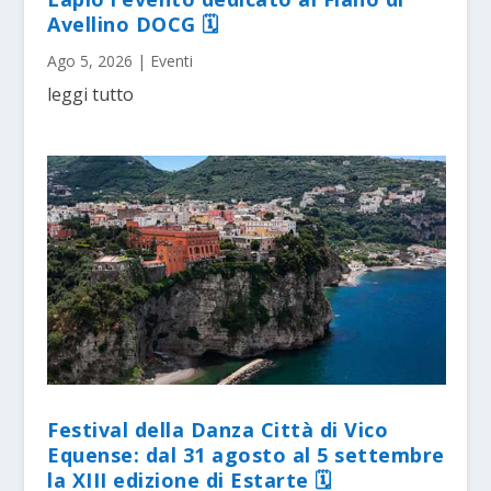
Avellino DOCG 🗓
Ago 5, 2026
|
Eventi
leggi tutto
Festival della Danza Città di Vico
Equense: dal 31 agosto al 5 settembre
la XIII edizione di Estarte 🗓