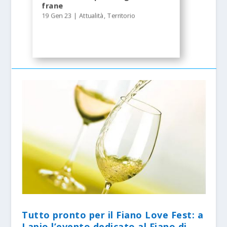
frane
19 Gen 23
|
Attualità
,
Territorio
Tutto pronto per il Fiano Love Fest: a
Lapio l’evento dedicato al Fiano di