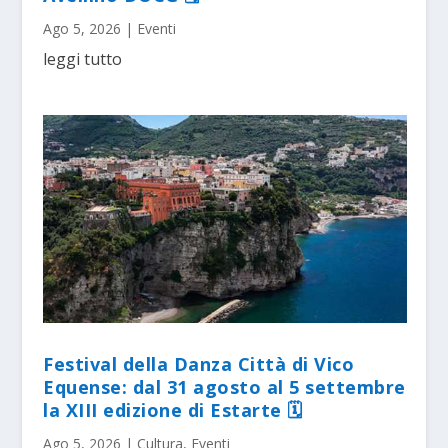
Ago 5, 2026
|
Eventi
leggi tutto
Festival della Danza Città di Vico
Equense: dal 31 agosto al 5 settembre
la XIII edizione di Estarte 🗓
Ago 5, 2026
|
Cultura
,
Eventi