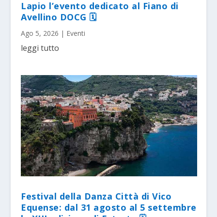
Lapio l’evento dedicato al Fiano di
Avellino DOCG 🗓
Ago 5, 2026
|
Eventi
leggi tutto
Festival della Danza Città di Vico
Equense: dal 31 agosto al 5 settembre