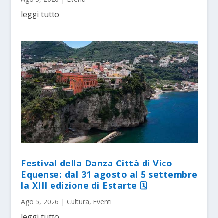
leggi tutto
Festival della Danza Città di Vico
Equense: dal 31 agosto al 5 settembre
la XIII edizione di Estarte 🗓
Ago 5, 2026
|
Cultura
,
Eventi
leggi tutto