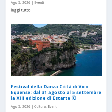
Ago 5, 2026
|
Eventi
leggi tutto
Festival della Danza Città di Vico
Equense: dal 31 agosto al 5 settembre
la XIII edizione di Estarte 🗓
Ago 5, 2026
|
Cultura
,
Eventi