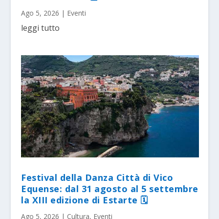
Ago 5, 2026
|
Eventi
leggi tutto
Festival della Danza Città di Vico
Equense: dal 31 agosto al 5 settembre
la XIII edizione di Estarte 🗓
Ago 5, 2026
|
Cultura
,
Eventi