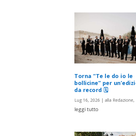
Torna “Te le do io le
bollicine” per un’ediz
da record 🗓
Lug 16, 2026
|
alla Redazione
,
leggi tutto