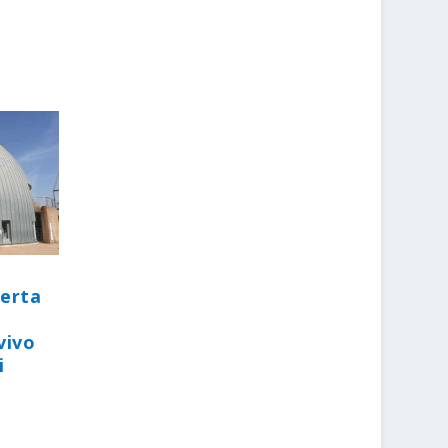
perta
vivo
i