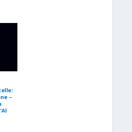
elle:
one –
a
“Al