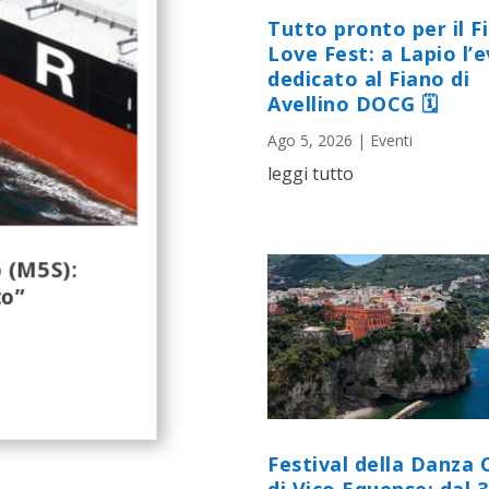
Tutto pronto per il F
Love Fest: a Lapio l’
dedicato al Fiano di
Avellino DOCG 🗓
Ago 5, 2026
|
Eventi
leggi tutto
 (M5S):
to”
Festival della Danza 