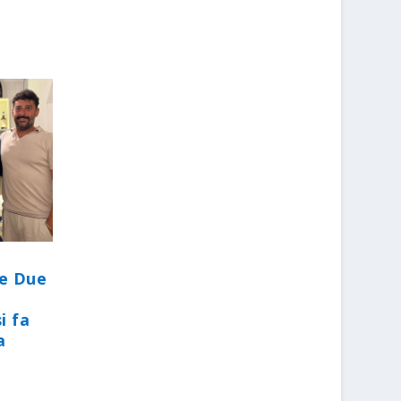
le Due
i fa
a