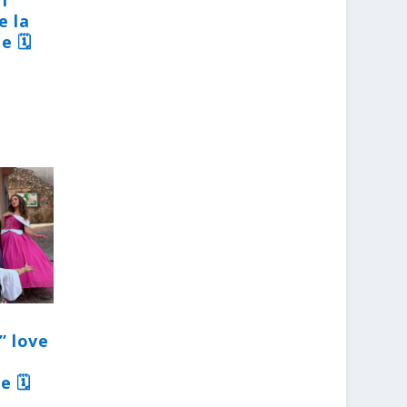
31
e la
e 🗓
” love
e 🗓