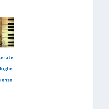
serate
luglio
quense