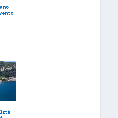
iano
evento
Città