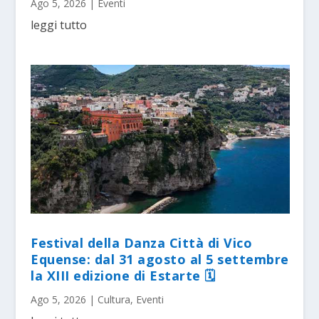
Ago 5, 2026
|
Eventi
leggi tutto
Festival della Danza Città di Vico
Equense: dal 31 agosto al 5 settembre
la XIII edizione di Estarte 🗓
Ago 5, 2026
|
Cultura
,
Eventi