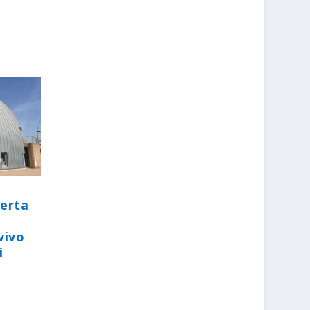
perta
vivo
i