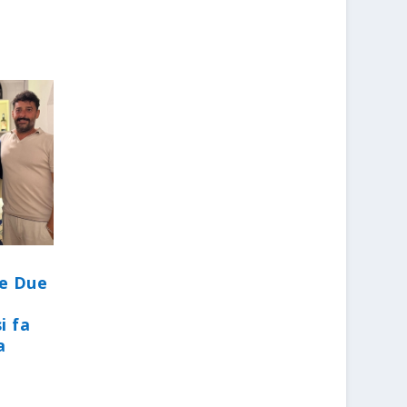
le Due
i fa
a