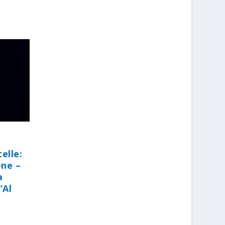
elle:
one –
a
“Al