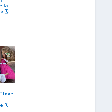
31
e la
e 🗓
” love
e 🗓