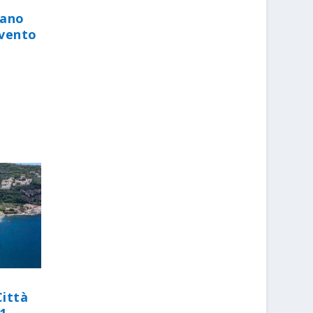
iano
evento
Città