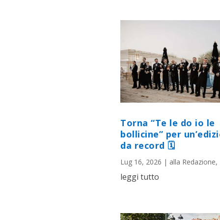
Torna “Te le do io le
bollicine” per un’ediz
da record 🗓
Lug 16, 2026
|
alla Redazione
,
leggi tutto