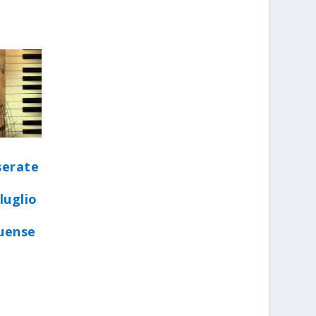
serate
luglio
quense