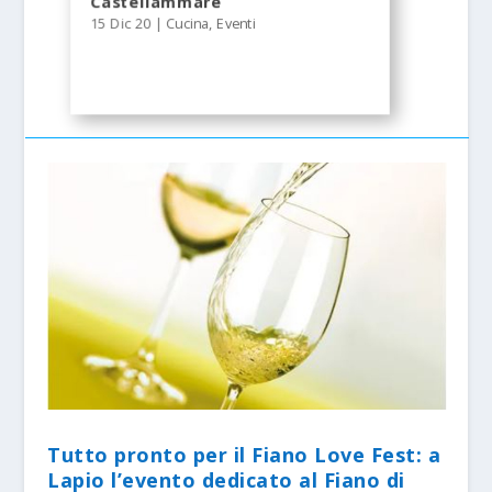
Castellammare
15 Dic 20
|
Cucina
,
Eventi
Tutto pronto per il Fiano Love Fest: a
Lapio l’evento dedicato al Fiano di