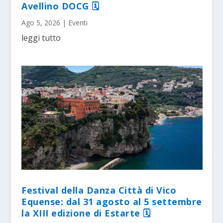
Avellino DOCG 🗓
Ago 5, 2026
|
Eventi
leggi tutto
Festival della Danza Città di Vico
Equense: dal 31 agosto al 5 settembre
la XIII edizione di Estarte 🗓