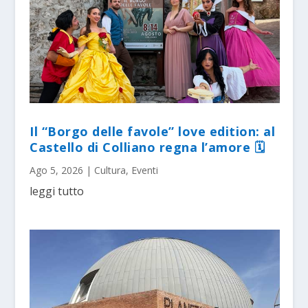
Il “Borgo delle favole” love edition: al
Castello di Colliano regna l’amore 🗓
Ago 5, 2026
|
Cultura
,
Eventi
leggi tutto