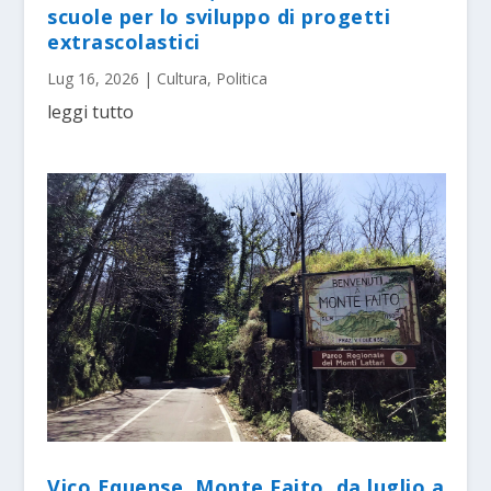
scuole per lo sviluppo di progetti
extrascolastici
Lug 16, 2026
|
Cultura
,
Politica
leggi tutto
Vico Equense. Monte Faito, da luglio a