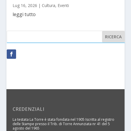
Lug 16, 2026
|
Cultura
,
Eventi
leggi tutto
CREDENZIALI
La testata La Torre è stata fondata nel 1905 Iscritta al registro
delle Stampe presso il Trib. di Torre Annunziata nr 41 del 5
agosto del 1965