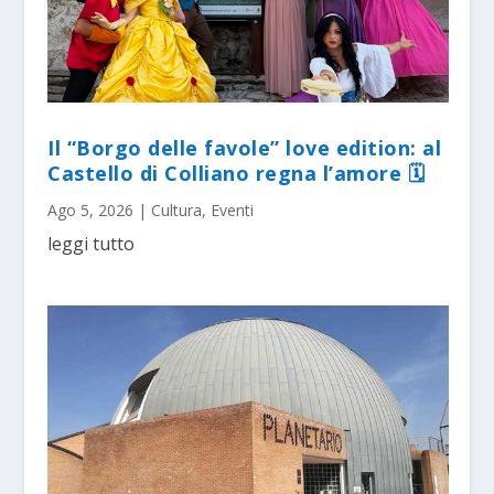
Il “Borgo delle favole” love edition: al
Castello di Colliano regna l’amore 🗓
Ago 5, 2026
|
Cultura
,
Eventi
leggi tutto