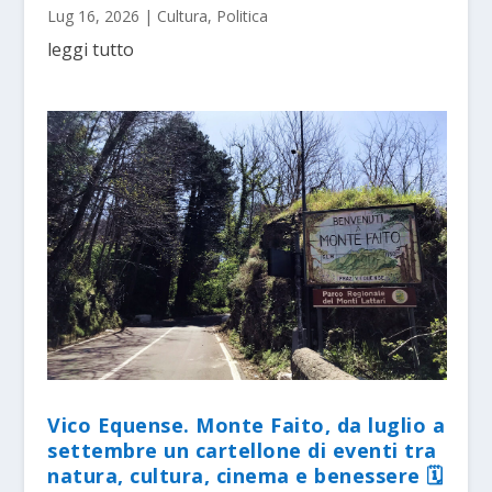
Lug 16, 2026
|
Cultura
,
Politica
leggi tutto
Vico Equense. Monte Faito, da luglio a
settembre un cartellone di eventi tra
natura, cultura, cinema e benessere 🗓