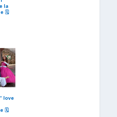
31
e la
e 🗓
” love
e 🗓