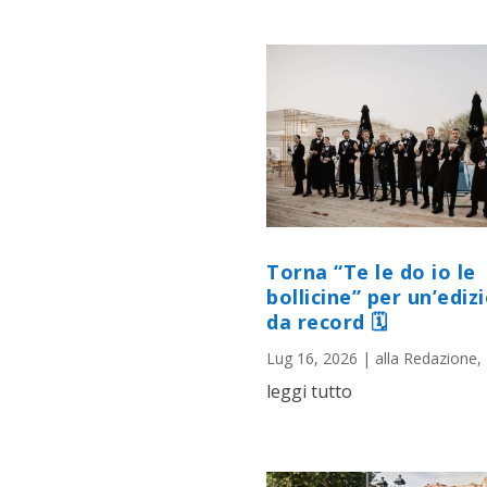
Torna “Te le do io le
bollicine” per un’ediz
da record 🗓
Lug 16, 2026
|
alla Redazione
,
leggi tutto