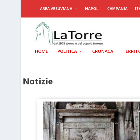
AREA VESUVIANA
NAPOLI
CAMPANIA
IT
HOME
POLITICA
CRONACA
TERRIT
Notizie