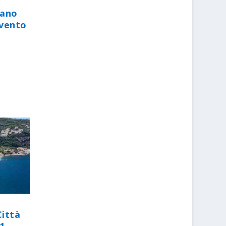
iano
evento
Città