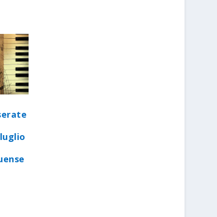
serate
luglio
quense