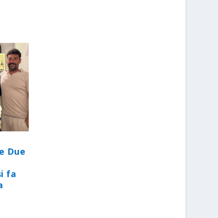
le Due
i fa
a