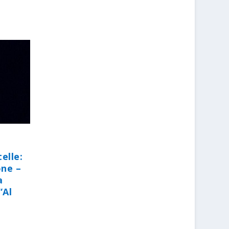
elle:
one –
a
“Al