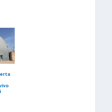
perta
vivo
i