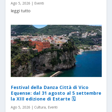
Ago 5, 2026
|
Eventi
leggi tutto
Festival della Danza Città di Vico
Equense: dal 31 agosto al 5 settembre
la XIII edizione di Estarte 🗓
Ago 5, 2026
|
Cultura
,
Eventi