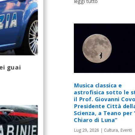
leggi tutto
nei guai
Musica classica e
astrofisica sotto le st
il Prof. Giovanni Cov
Presidente Città dell
Scienza, a Teano per 
Chiaro di Luna”
Lug 29, 2026
|
Cultura
,
Eventi