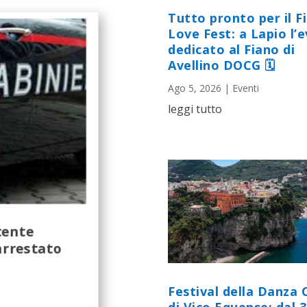
Tutto pronto per il F
Love Fest: a Lapio l’
dedicato al Fiano di
Avellino DOCG 🗓
Ago 5, 2026
|
Eventi
leggi tutto
tente
arrestato
Festival della Danza 