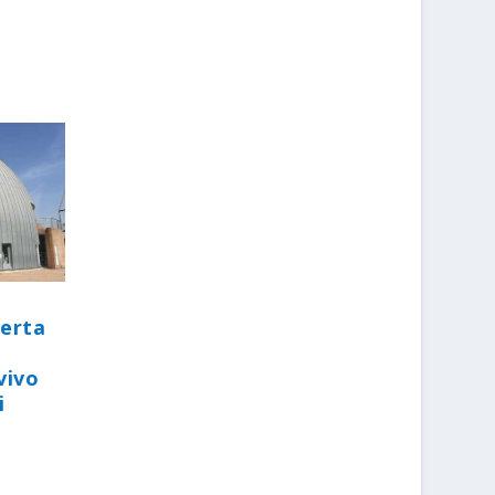
perta
vivo
i