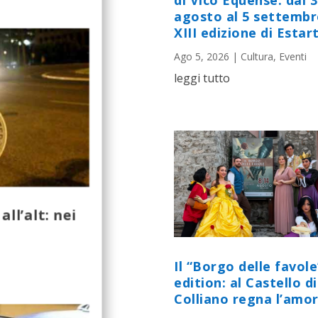
di Vico Equense: dal 
agosto al 5 settembr
XIII edizione di Estart
Ago 5, 2026
|
Cultura
,
Eventi
leggi tutto
ll’alt: nei
Il “Borgo delle favole
edition: al Castello di
Colliano regna l’amor