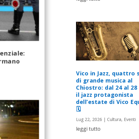
enziale:
ermano
Vico in Jazz, quattro 
di grande musica al
Chiostro: dal 24 al 28 
il jazz protagonista
dell’estate di Vico E
🗓
Lug 22, 2026
|
Cultura
,
Eventi
leggi tutto