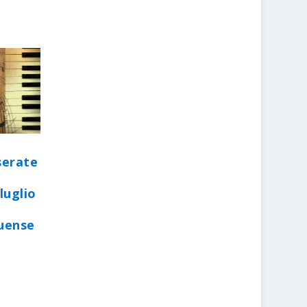
serate
luglio
quense