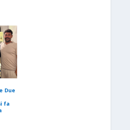
le Due
i fa
a