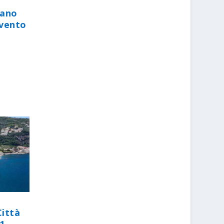
iano
evento
Città