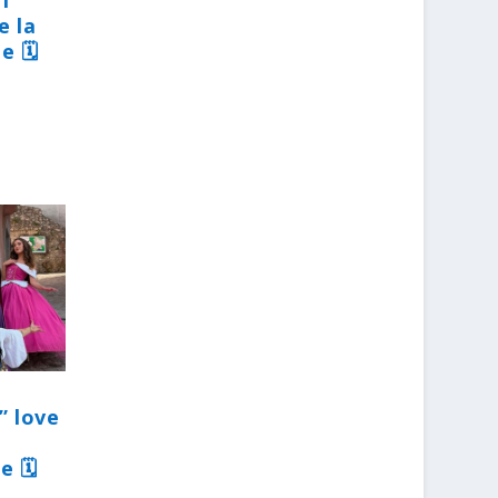
31
e la
e 🗓
” love
e 🗓