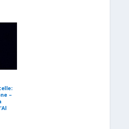
elle:
one –
a
“Al