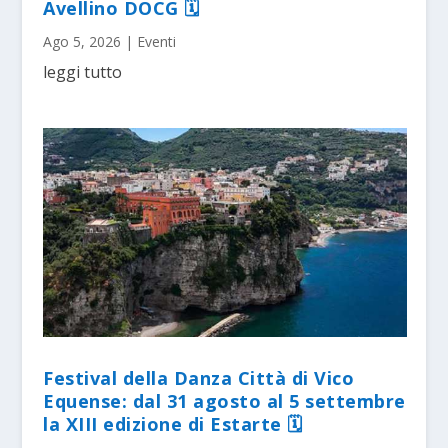
Avellino DOCG 🗓
Ago 5, 2026
|
Eventi
leggi tutto
Festival della Danza Città di Vico
Equense: dal 31 agosto al 5 settembre
la XIII edizione di Estarte 🗓