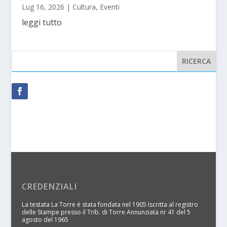
Lug 16, 2026
|
Cultura
,
Eventi
leggi tutto
CREDENZIALI
La testata La Torre è stata fondata nel 1905 Iscritta al registro
delle Stampe presso il Trib. di Torre Annunziata nr 41 del 5
agosto del 1965