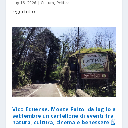
Lug 16, 2026
|
Cultura
,
Politica
leggi tutto
Vico Equense. Monte Faito, da luglio a
settembre un cartellone di eventi tra
natura, cultura, cinema e benessere 🗓