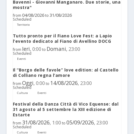
Bavenni - Giovanni Manganaro. Due storie, una
mostra"
04/08/2026
31/08/2026
from
to
Scheduled
Territorio
Tutto pronto per il Fiano Love Fest: a Lapio
l’evento dedicato al Fiano di Avellino DOCG
Ieri
Domani
0:00
23:00
,
,
from
to
Scheduled
Eventi
Il “Borgo delle favole” love edition: al Castello
di Colliano regna l’amore
Oggi
14/08/2026
0:00
23:00
,
,
from
to
Scheduled
Cultura
Eventi
Festival della Danza Città di Vico Equense: dal
31 agosto al 5 settembre la XIII edizione di
Estarte
31/08/2026
05/09/2026
1:00
23:00
,
,
from
to
Scheduled
Cultura
Eventi