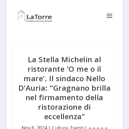
La Stella Michelin al
ristorante ‘O me o il
mare’. Il sindaco Nello
D’Auria: “Gragnano brilla
nel firmamento della
ristorazione di
eccellenza”
Nov 6, 2024
|
Cultura
,
Eventi
|