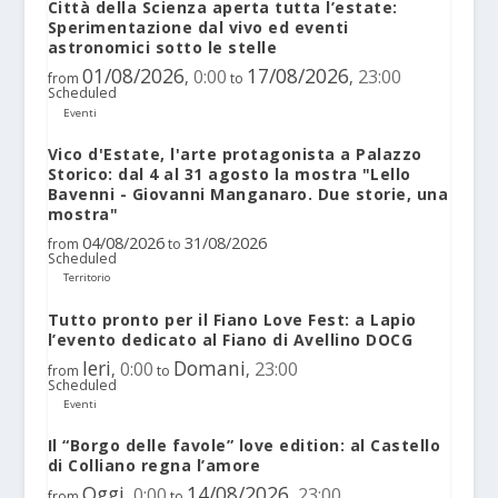
Città della Scienza aperta tutta l’estate:
Sperimentazione dal vivo ed eventi
astronomici sotto le stelle
01/08/2026
17/08/2026
0:00
23:00
,
,
from
to
Scheduled
Eventi
Vico d'Estate, l'arte protagonista a Palazzo
Storico: dal 4 al 31 agosto la mostra "Lello
Bavenni - Giovanni Manganaro. Due storie, una
mostra"
04/08/2026
31/08/2026
from
to
Scheduled
Territorio
Tutto pronto per il Fiano Love Fest: a Lapio
l’evento dedicato al Fiano di Avellino DOCG
Ieri
Domani
0:00
23:00
,
,
from
to
Scheduled
Eventi
Il “Borgo delle favole” love edition: al Castello
di Colliano regna l’amore
Oggi
14/08/2026
0:00
23:00
,
,
from
to