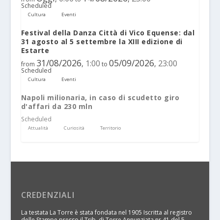
Scheduled
Cultura
Eventi
Festival della Danza Città di Vico Equense: dal
31 agosto al 5 settembre la XIII edizione di
Estarte
31/08/2026
05/09/2026
1:00
23:00
,
,
from
to
Scheduled
Cultura
Eventi
Napoli milionaria, in caso di scudetto giro
d'affari da 230 mln
Scheduled
Attualità
Curiosità
Territorio
CREDENZIALI
La testata La Torre è stata fondata nel 1905 Iscritta al registro
delle Stampe presso il Trib. di Torre Annunziata nr 41 del 5