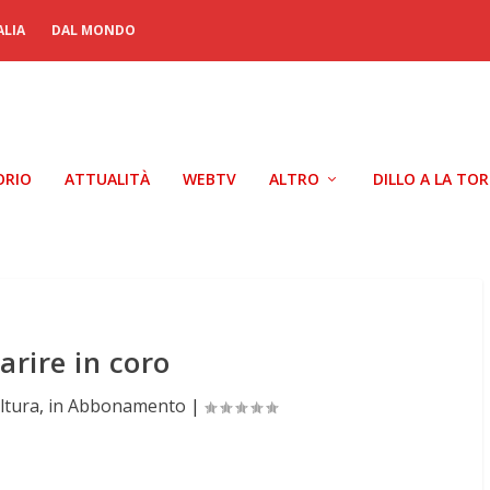
ALIA
DAL MONDO
ORIO
ATTUALITÀ
WEBTV
ALTRO
DILLO A LA TO
arire in coro
ltura
,
in Abbonamento
|