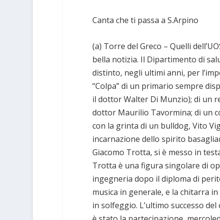
Canta che ti passa a S.Arpino
(a) Torre del Greco – Quelli dell’U
bella notizia. Il Dipartimento di s
distinto, negli ultimi anni, per l’im
“Colpa” di un primario sempre dispo
il dottor Walter Di Munzio); di un r
dottor Maurilio Tavormina; di un co
con la grinta di un bulldog, Vito Vig
incarnazione dello spirito basagli
Giacomo Trotta, si è messo in testa
Trotta è una figura singolare di o
ingegneria dopo il diploma di peri
musica in generale, e la chitarra i
in solfeggio. L’ultimo successo del
è stato la partecipazione, mercoled