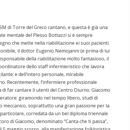
OSM di Torre del Greco cantano, e questa è già una
alute mentale del Plesso Bottazzi si è sempre
pegno che mette nella riabilitazione ei suoi pazienti.
nibile, il dottor Eugenio Nemojanni (e prima di lui
esponsabile della riabilitazione molto fantasioso, il
ordinatore dello staff infermieristico che lavora
ilante; e dell’intero personale, mirabile
ano. Recentemente, l’infermiere professionale
 di far cantare li utenti del Centro Diurno. Giacomo
peratore: giramondo nel tempo libero, studi di
to meccanico, soprattutto una gran passione per la
n particolare, corredata da un bel diploma triennale
 coro di Giacomo, denominato “Canta che ti passa”,
ì 5 maggio scorso, alla manifestazione folkloristica