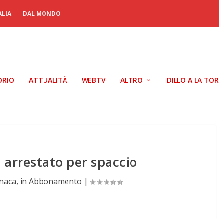
ALIA
DAL MONDO
ORIO
ATTUALITÀ
WEBTV
ALTRO
DILLO A LA TO
 arrestato per spaccio
naca
,
in Abbonamento
|