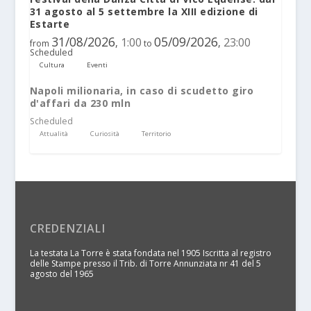
31 agosto al 5 settembre la XIII edizione di
Estarte
31/08/2026
05/09/2026
1:00
23:00
,
,
from
to
Scheduled
Cultura
Eventi
Napoli milionaria, in caso di scudetto giro
d'affari da 230 mln
Scheduled
Attualità
Curiosità
Territorio
CREDENZIALI
La testata La Torre è stata fondata nel 1905 Iscritta al registro
delle Stampe presso il Trib. di Torre Annunziata nr 41 del 5
agosto del 1965