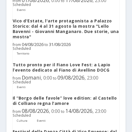
0:00
23:00
,
,
from
to
Scheduled
Eventi
Vico d'Estate, l'arte protagonista a Palazzo
Storico: dal 4 al 31 agosto la mostra "Lello
Bavenni - Giovanni Manganaro. Due storie, una
mostra"
04/08/2026
31/08/2026
from
to
Scheduled
Territorio
Tutto pronto per il Fiano Love Fest: a Lapio
l’evento dedicato al Fiano di Avellino DOCG
Domani
09/08/2026
0:00
23:00
,
,
from
to
Scheduled
Eventi
Il “Borgo delle favole” love edition: al Castello
di Colliano regna l’amore
08/08/2026
14/08/2026
0:00
23:00
,
,
from
to
Scheduled
Cultura
Eventi
Festival della Danza Città di Vico Equense: dal