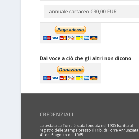
Dai voce a ciò che gli altri non dicono
CREDENZIALI
La testata La Torre è stata fondata nel 1905 Iscritta al
registro delle Stampe presso il Trib. di Torre Annunziata
41 del 5 agosto del 1965