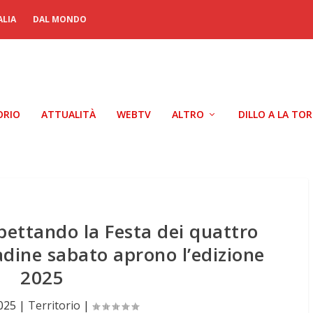
ALIA
DAL MONDO
ORIO
ATTUALITÀ
WEBTV
ALTRO
DILLO A LA TO
pettando la Festa dei quattro
tadine sabato aprono l’edizione
2025
025
|
Territorio
|