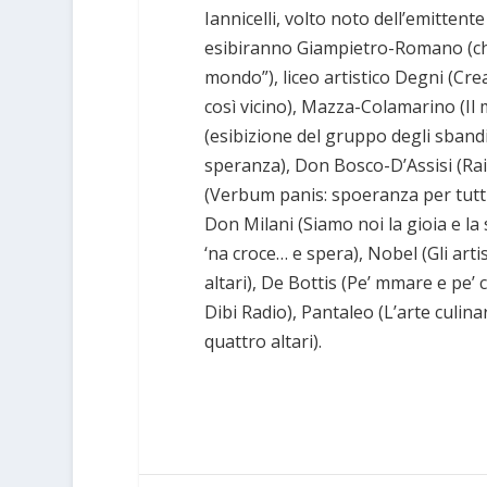
Iannicelli, volto noto dell’emittente
esibiranno Giampietro-Romano (ch
mondo”), liceo artistico Degni (Cre
così vicino), Mazza-Colamarino (Il
(esibizione del gruppo degli sbandie
speranza), Don Bosco-D’Assisi (Raim
(Verbum panis: spoeranza per tutti),
Don Milani (Siamo noi la gioia e la
‘na croce… e spera), Nobel (Gli art
altari), De Bottis (Pe’ mmare e pe
Dibi Radio), Pantaleo (L’arte culinar
quattro altari).