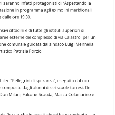
ori saranno infatti protagonisti di “Aspettando la
estazione in programma agli ex molini meridionali
 dalle ore 19.30.
i cittadini e di tutte gli istituti superiori si
e aree esterne del complesso di via Calastro, per un
one comunale guidata dal sindaco Luigi Mennella
tistico Patrizia Porzio.
iubileo “Pellegrini di speranza”, eseguito dal coro
 composto dagli alunni di sei scuole torresi: De
 Don Milani, Falcone-Scauda, Mazza-Colamarino e
a Porzio, che in questi giorni ha partecipato – in