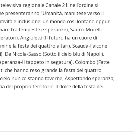
 televisiva regionale Canale 21: nell’ordine si
e presenteranno “Umanità, mani tese verso il
atività e inclusione: un mondo così lontano eppur
 mare tra tempeste e speranze), Sauro-Morelli
ratori), Angioletti (Il futuro ha un cuore di
ir e la festa dei quattro altari), Scauda-Falcone
 De Nicola-Sasso (Sotto il cielo blu di Napoli),
 speranza-Il tappeto in segatura), Colombo (Fatte
isti che hanno reso grande la festa dei quattro
’ ccielo nun ce stanno taverne, Aspettando speranza,
ia del proprio territorio-Il dolce della festa dei