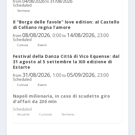
04/08/2026
31/08/2026
from
to
Scheduled
Territorio
Il “Borgo delle favole” love edition: al Castello
di Colliano regna l’amore
08/08/2026
14/08/2026
0:00
23:00
,
,
from
to
Scheduled
Cultura
Eventi
Festival della Danza Città di Vico Equense: dal
31 agosto al 5 settembre la XIII edizione di
Estarte
31/08/2026
05/09/2026
1:00
23:00
,
,
from
to
Scheduled
Cultura
Eventi
Napoli milionaria, in caso di scudetto giro
d'affari da 230 mln
Scheduled
Attualità
Curiosità
Territorio