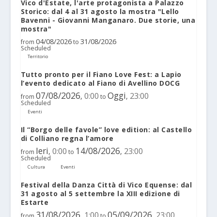
Vico d'Estate, l'arte protagonista a Palazzo
Storico: dal 4 al 31 agosto la mostra "Lello
Bavenni - Giovanni Manganaro. Due storie, una
mostra"
04/08/2026
31/08/2026
from
to
Scheduled
Territorio
Tutto pronto per il Fiano Love Fest: a Lapio
l’evento dedicato al Fiano di Avellino DOCG
07/08/2026
Oggi
0:00
23:00
,
,
from
to
Scheduled
Eventi
Il “Borgo delle favole” love edition: al Castello
di Colliano regna l’amore
Ieri
14/08/2026
0:00
23:00
,
,
from
to
Scheduled
Cultura
Eventi
Festival della Danza Città di Vico Equense: dal
31 agosto al 5 settembre la XIII edizione di
Estarte
31/08/2026
05/09/2026
1:00
23:00
,
,
from
to