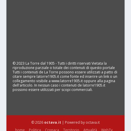
© 2023 La Torre dal 1905 - Tutti i diritti riservati Vietata la
riproduzione parziale o totale dei contenuti di questo portale
Tutti i contenuti de La Torre possono essere utilizzati a patto di
citare sempre latorre1905.it come fonte ed inserire un link o un
collegamento visibile a www.latorre1905.it oppure alla pagina
dell'articolo. In nessun caso i contenuti de latorre1905.it
possono essere utilizzati per scopi commerciali.
© 2026
octava.it
| Powered by octava.it
home
Politica
Cronaca
Territorio
Attualità
WebTv