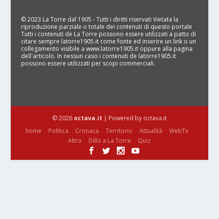
© 2023 La Torre dal 1905 - Tutti i diritti riservati Vietata la
riproduzione parziale o totale dei contenuti di questo portale
Tutti i contenuti de La Torre possono essere utilizzati a patto di
citare sempre latorre1905.it come fonte ed inserire un link o un
collegamento visibile a www.latorre1905.it oppure alla pagina
dell'articolo. In nessun caso i contenuti de latorre1905.it
possono essere utilizzati per scopi commerciali.
© 2026
octava.it
| Powered by octava.it
home
Politica
Cronaca
Territorio
Attualità
WebTv
Altro
Dillo a La Torre
Quiz