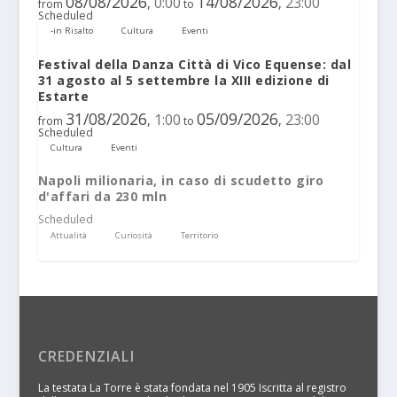
08/08/2026
14/08/2026
0:00
23:00
,
,
from
to
Scheduled
-in Risalto
Cultura
Eventi
Festival della Danza Città di Vico Equense: dal
31 agosto al 5 settembre la XIII edizione di
Estarte
31/08/2026
05/09/2026
1:00
23:00
,
,
from
to
Scheduled
Cultura
Eventi
Napoli milionaria, in caso di scudetto giro
d'affari da 230 mln
Scheduled
Attualità
Curiosità
Territorio
CREDENZIALI
La testata La Torre è stata fondata nel 1905 Iscritta al registro