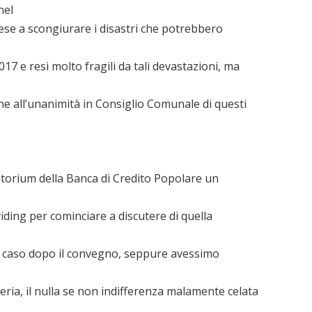
nel
ese a scongiurare i disastri che potrebbero
017 e resi molto fragili da tali devastazioni, ma
ne all’unanimità in Consiglio Comunale di questi
torium della Banca di Credito Popolare un
viding per cominciare a discutere di quella
o caso dopo il convegno, seppure avessimo
ria, il nulla se non indifferenza malamente celata