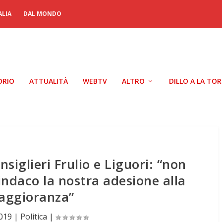
ALIA
DAL MONDO
ORIO
ATTUALITÀ
WEBTV
ALTRO
DILLO A LA TO
nsiglieri Frulio e Liguori: “non
indaco la nostra adesione alla
aggioranza”
2019
|
Politica
|