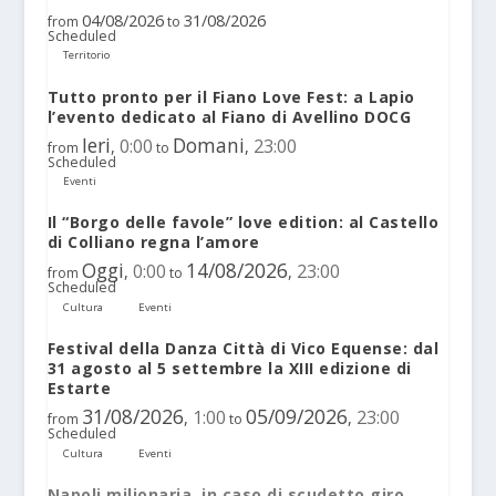
04/08/2026
31/08/2026
from
to
Scheduled
Territorio
Tutto pronto per il Fiano Love Fest: a Lapio
l’evento dedicato al Fiano di Avellino DOCG
Ieri
Domani
0:00
23:00
,
,
from
to
Scheduled
Eventi
Il “Borgo delle favole” love edition: al Castello
di Colliano regna l’amore
Oggi
14/08/2026
0:00
23:00
,
,
from
to
Scheduled
Cultura
Eventi
Festival della Danza Città di Vico Equense: dal
31 agosto al 5 settembre la XIII edizione di
Estarte
31/08/2026
05/09/2026
1:00
23:00
,
,
from
to
Scheduled
Cultura
Eventi
Napoli milionaria, in caso di scudetto giro