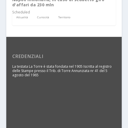
d'affari da 230 mln
Scheduled
Attualità
Curiosità
Territorio
CREDENZIALI
La testata La Torre è stata fondata nel 1905 Iscritta al registro
delle Stampe presso il Trib. di Torre Annunziata nr 41 del 5
agosto del 1965