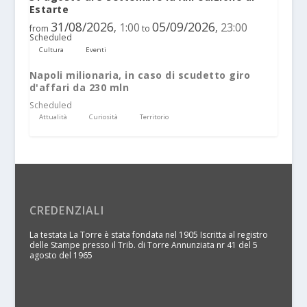
Estarte
31/08/2026
05/09/2026
1:00
23:00
,
,
from
to
Scheduled
Cultura
Eventi
Napoli milionaria, in caso di scudetto giro
d'affari da 230 mln
Scheduled
Attualità
Curiosità
Territorio
CREDENZIALI
La testata La Torre è stata fondata nel 1905 Iscritta al registro
delle Stampe presso il Trib. di Torre Annunziata nr 41 del 5
agosto del 1965