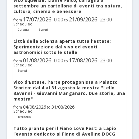
Vico Equense. Monte Faito, da luglio a
settembre un cartellone di eventi tra natura,
cultura, cinema e benessere
17/07/2026
21/09/2026
0:00
23:00
,
,
from
to
Scheduled
Cultura
Eventi
Città della Scienza aperta tutta l’estate:
Sperimentazione dal vivo ed eventi
astronomici sotto le stelle
01/08/2026
17/08/2026
0:00
23:00
,
,
from
to
Scheduled
Eventi
Vico d'Estate, l'arte protagonista a Palazzo
Storico: dal 4 al 31 agosto la mostra "Lello
Bavenni - Giovanni Manganaro. Due storie, una
mostra"
04/08/2026
31/08/2026
from
to
Scheduled
Territorio
Tutto pronto per il Fiano Love Fest: a Lapio
l’evento dedicato al Fiano di Avellino DOCG