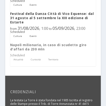
Scheduled
Cultura
Eventi
Festival della Danza Città di Vico Equense: dal
31 agosto al 5 settembre la XIII edizione di
Estarte
31/08/2026
05/09/2026
1:00
23:00
,
,
from
to
Scheduled
Cultura
Eventi
Napoli milionaria, in caso di scudetto giro
d'affari da 230 mln
Scheduled
Attualità
Curiosità
Territorio
CREDENZIALI
La testata La Torre è stata fondata nel 1905 Iscritta al registro
delle Stampe presso il Trib. di Torre Annunziata nr 41 del 5