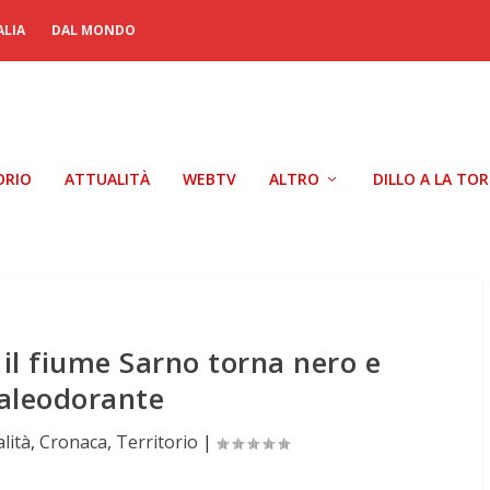
ALIA
DAL MONDO
ORIO
ATTUALITÀ
WEBTV
ALTRO
DILLO A LA TO
 il fiume Sarno torna nero e
aleodorante
lità
,
Cronaca
,
Territorio
|