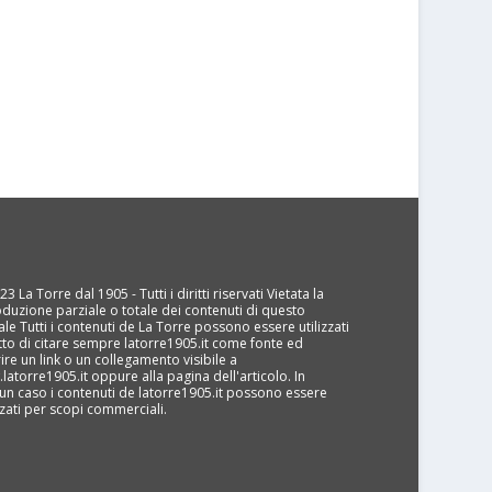
3 La Torre dal 1905 - Tutti i diritti riservati Vietata la
oduzione parziale o totale dei contenuti di questo
ale Tutti i contenuti de La Torre possono essere utilizzati
tto di citare sempre latorre1905.it come fonte ed
rire un link o un collegamento visibile a
latorre1905.it oppure alla pagina dell'articolo. In
un caso i contenuti de latorre1905.it possono essere
izzati per scopi commerciali.