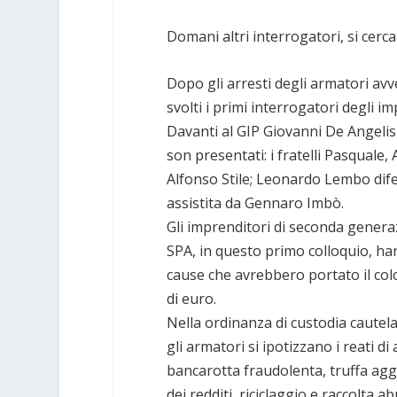
Domani altri interrogatori, si cerca
Dopo gli arresti degli armatori avve
svolti i primi interrogatori degli imp
Davanti al GIP Giovanni De Angelis,
son presentati: i fratelli Pasquale,
Alfonso Stile; Leonardo Lembo dife
assistita da Gennaro Imbò.
Gli imprenditori di seconda gener
SPA, in questo primo colloquio, ha
cause che avrebbero portato il col
di euro.
Nella ordinanza di custodia cautel
gli armatori si ipotizzano i reati di
bancarotta fraudolenta, truffa aggr
dei redditi, riciclaggio e raccolta a