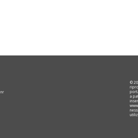
© 202
ripr
port
 nr
a pa
inse
www.
ness
util