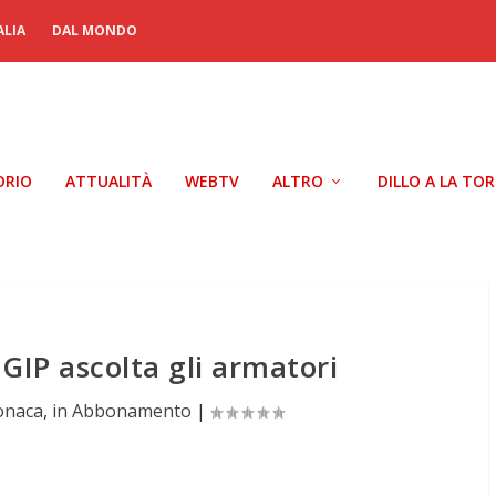
ALIA
DAL MONDO
ORIO
ATTUALITÀ
WEBTV
ALTRO
DILLO A LA TO
GIP ascolta gli armatori
onaca
,
in Abbonamento
|