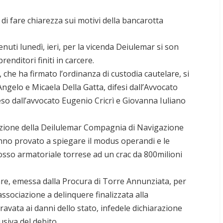
 di fare chiarezza sui motivi della bancarotta
nuti lunedì, ieri, per la vicenda Deiulemar si son
renditori finiti in carcere.
 che ha firmato l’ordinanza di custodia cautelare, si
 Angelo e Micaela Della Gatta, difesi dall’Avvocato
so dall’avvocato Eugenio Cricrì e Giovanna Iuliano
azione della Deilulemar Compagnia di Navigazione
nno provato a spiegare il modus operandi e le
osso armatoriale torrese ad un crac da 800milioni
are, emessa dalla Procura di Torre Annunziata, per
 associazione a delinquere finalizzata alla
avata ai danni dello stato, infedele dichiarazione
busiva del debito.