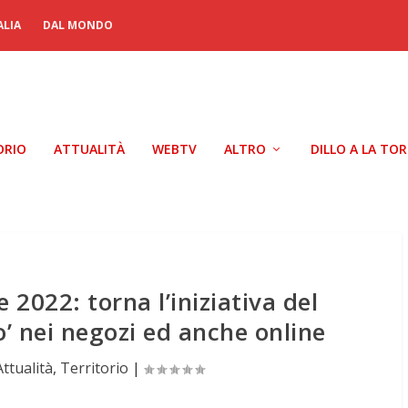
ALIA
DAL MONDO
ORIO
ATTUALITÀ
WEBTV
ALTRO
DILLO A LA TO
 2022: torna l’iniziativa del
o’ nei negozi ed anche online
Attualità
,
Territorio
|