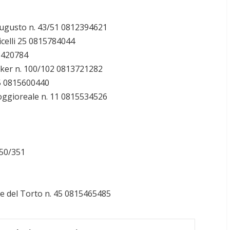
 Augusto n. 43/51 0812394621
cicelli 25 0815784044
3420784
aker n. 100/102 0813721282
15 0815600440
oggioreale n. 11 0815534526
350/351
le del Torto n. 45 0815465485