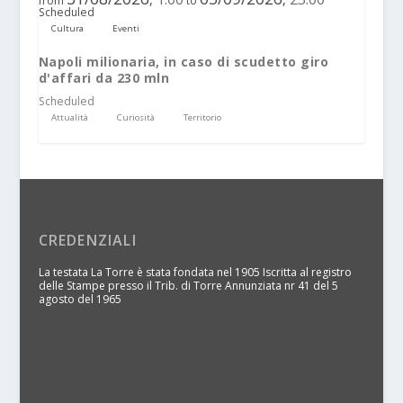
from
to
Scheduled
Cultura
Eventi
Napoli milionaria, in caso di scudetto giro
d'affari da 230 mln
Scheduled
Attualità
Curiosità
Territorio
CREDENZIALI
La testata La Torre è stata fondata nel 1905 Iscritta al registro
delle Stampe presso il Trib. di Torre Annunziata nr 41 del 5
agosto del 1965