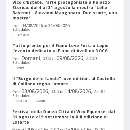
Vico d'Estate, l'arte protagonista a Palazzo
Storico: dal 4 al 31 agosto la mostra "Lello
Bavenni - Giovanni Manganaro. Due storie, una
mostra"
04/08/2026
31/08/2026
from
to
Scheduled
Territorio
Tutto pronto per il Fiano Love Fest: a Lapio
l’evento dedicato al Fiano di Avellino DOCG
Domani
09/08/2026
0:00
23:00
,
,
from
to
Scheduled
Eventi
Il “Borgo delle favole” love edition: al Castello
di Colliano regna l’amore
08/08/2026
14/08/2026
0:00
23:00
,
,
from
to
Scheduled
Cultura
Eventi
Festival della Danza Città di Vico Equense: dal
31 agosto al 5 settembre la XIII edizione di
Estarte
31/08/2026
05/09/2026
1:00
23:00
,
,