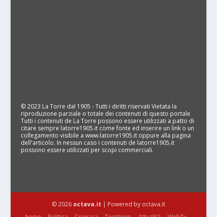
© 2023 La Torre dal 1905 - Tutti i diritti riservati Vietata la
riproduzione parziale o totale dei contenuti di questo portale
Tutti i contenuti de La Torre possono essere utilizzati a patto di
citare sempre latorre1905.it come fonte ed inserire un link o un
collegamento visibile a www.latorre1905.it oppure alla pagina
dell'articolo. In nessun caso i contenuti de latorre1905.it
possono essere utilizzati per scopi commerciali.
© 2026
octava.it
| Powered by octava.it
home
Politica
Cronaca
Territorio
Attualità
WebTv