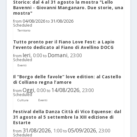
Storico: dal 4 al 31 agosto la mostra "Lello
Bavenni - Giovanni Manganaro. Due storie, una
mostra"
04/08/2026
31/08/2026
from
to
Scheduled
Territorio
Tutto pronto per il Fiano Love Fest: a Lapio
l’evento dedicato al Fiano di Avellino DOCG
Ieri
Domani
0:00
23:00
,
,
from
to
Scheduled
Eventi
Il “Borgo delle favole” love edition: al Castello
di Colliano regna l’amore
Oggi
14/08/2026
0:00
23:00
,
,
from
to
Scheduled
Cultura
Eventi
Festival della Danza Città di Vico Equense: dal
31 agosto al 5 settembre la XIII edizione di
Estarte
31/08/2026
05/09/2026
1:00
23:00
,
,
from
to
Scheduled