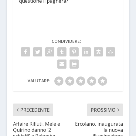
questione li pagherà?
CONDIVIDERE:
VALUTARE:
PRECEDENTE
PROSSIMO
Affaire Rifiuti, Mele e
Ercolano, inaugurata
Quirino danno ‘2
la nuova
schiaffi’ a Palomba
illuminazione