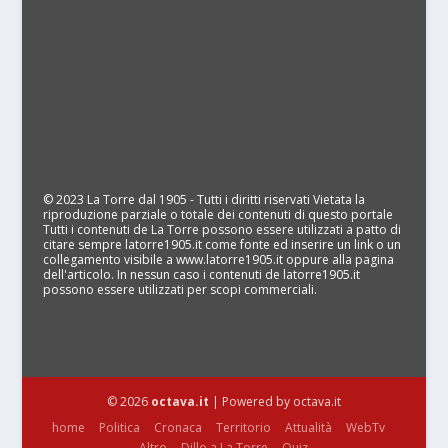
© 2023 La Torre dal 1905 - Tutti i diritti riservati Vietata la
riproduzione parziale o totale dei contenuti di questo portale
Tutti i contenuti de La Torre possono essere utilizzati a patto di
citare sempre latorre1905.it come fonte ed inserire un link o un
collegamento visibile a www.latorre1905.it oppure alla pagina
dell'articolo. In nessun caso i contenuti de latorre1905.it
possono essere utilizzati per scopi commerciali.
© 2026
octava.it
| Powered by octava.it
home
Politica
Cronaca
Territorio
Attualità
WebTv
Altro
Dillo a La Torre
Quiz