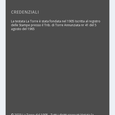
CREDENZIALI
La testata La Torre è stata fondata nel 1905 Iscritta al registro
delle Stampe presso il Trib. di Torre Annunziata nr 41 del 5
agosto del 1965
© 2023 La Torre dal 1905 - Tutti i diritti riservati Vietata la