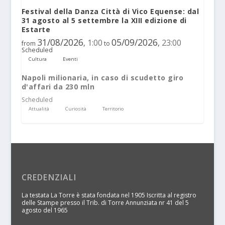
Festival della Danza Città di Vico Equense: dal
31 agosto al 5 settembre la XIII edizione di
Estarte
31/08/2026
05/09/2026
1:00
23:00
,
,
from
to
Scheduled
Cultura
Eventi
Napoli milionaria, in caso di scudetto giro
d'affari da 230 mln
Scheduled
Attualità
Curiosità
Territorio
CREDENZIALI
La testata La Torre è stata fondata nel 1905 Iscritta al registro
delle Stampe presso il Trib. di Torre Annunziata nr 41 del 5
agosto del 1965