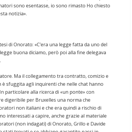
matori sono esentasse, io sono rimasto Ho chiesto
sta notizia».
esi di Onorato: «C’era una legge fatta da uno del
 legge buona diciamo, però poi alla fine delegava
.
atore. Ma il collegamento tra contratto, comizio e
 è sfuggita agli inquirenti che nelle chat hanno
In particolare alla ricerca di «un ponte» con
re digeribile per Bruxelles una norma che
oratori non italiani e che era quindi a rischio di
ono interessati a capire, anche grazie al materiale
oratori (non indagati) di Onorato, Grillo e Davide
o stati trovati e se abbiano garantito passi in