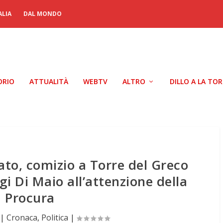
ALIA
DAL MONDO
ORIO
ATTUALITÀ
WEBTV
ALTRO
DILLO A LA TO
to, comizio a Torre del Greco
gi Di Maio all’attenzione della
Procura
|
Cronaca
,
Politica
|