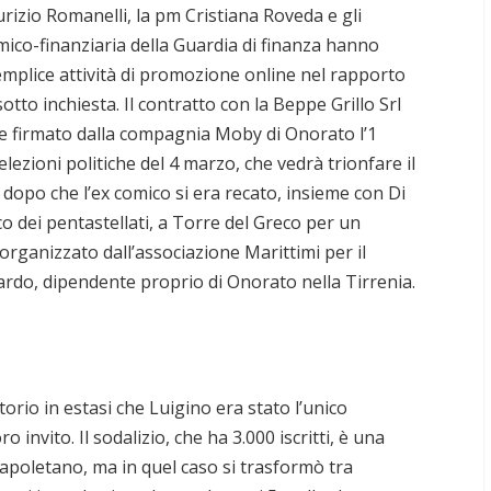
rizio Romanelli, la pm Cristiana Roveda e gli
mico-finanziaria della Guardia di finanza hanno
emplice attività di promozione online nel rapporto
tto inchiesta. Il contratto con la Beppe Grillo Srl
ne firmato dalla compagnia Moby di Onorato l’1
lezioni politiche del 4 marzo, che vedrà trionfare il
dopo che l’ex comico si era recato, insieme con Di
o dei pentastellati, a Torre del Greco per un
rganizzato dall’associazione Marittimi per il
rdo, dipendente proprio di Onorato nella Tirrenia.
orio in estasi che Luigino era stato l’unico
o invito. Il sodalizio, che ha 3.000 iscritti, è una
napoletano, ma in quel caso si trasformò tra