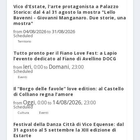
Vico d'Estate, l'arte protagonista a Palazzo
Storico: dal 4 al 31 agosto la mostra "Lello
Bavenni - Giovanni Manganaro. Due storie, una
mostra"
04/08/2026
31/08/2026
from
to
Scheduled
Territorio
Tutto pronto per il Fiano Love Fest: a Lapio
l’evento dedicato al Fiano di Avellino DOCG
Ieri
Domani
0:00
23:00
,
,
from
to
Scheduled
Eventi
Il “Borgo delle favole” love edition: al Castello
di Colliano regna l’amore
Oggi
14/08/2026
0:00
23:00
,
,
from
to
Scheduled
Cultura
Eventi
Festival della Danza Città di Vico Equense: dal
31 agosto al 5 settembre la XIII edizione di
Estarte