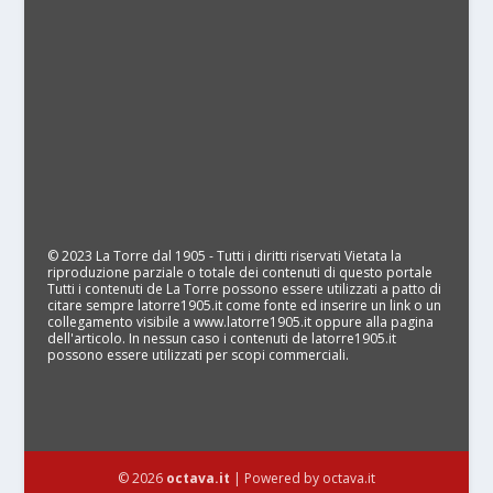
© 2023 La Torre dal 1905 - Tutti i diritti riservati Vietata la
riproduzione parziale o totale dei contenuti di questo portale
Tutti i contenuti de La Torre possono essere utilizzati a patto di
citare sempre latorre1905.it come fonte ed inserire un link o un
collegamento visibile a www.latorre1905.it oppure alla pagina
dell'articolo. In nessun caso i contenuti de latorre1905.it
possono essere utilizzati per scopi commerciali.
© 2026
octava.it
| Powered by octava.it