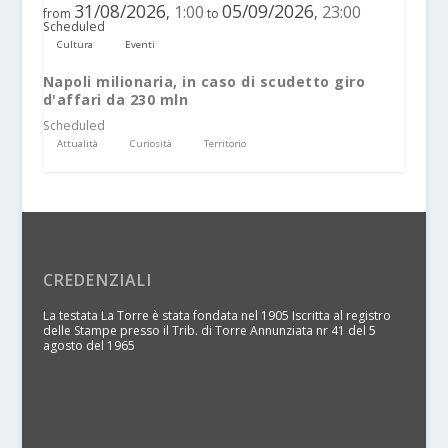
31/08/2026
05/09/2026
1:00
23:00
,
,
from
to
Scheduled
Cultura
Eventi
Napoli milionaria, in caso di scudetto giro
d'affari da 230 mln
Scheduled
Attualità
Curiosità
Territorio
CREDENZIALI
La testata La Torre è stata fondata nel 1905 Iscritta al registro
delle Stampe presso il Trib. di Torre Annunziata nr 41 del 5
agosto del 1965